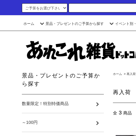
ホーム
景品・プレゼントのご予算から探す
イベント別
ホーム
>
再入荷
景品・プレゼントのご予算か
ら探す
再入荷
数量限定！特別特価商品
3
全
商品
～100円