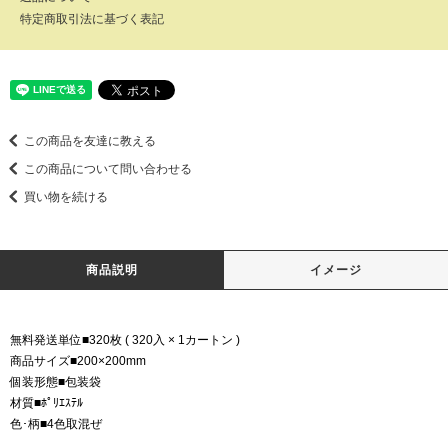
特定商取引法に基づく表記
この商品を友達に教える
この商品について問い合わせる
買い物を続ける
商品説明
イメージ
無料発送単位■320枚 ( 320入 × 1カートン )
商品サイズ■200×200mm
個装形態■包装袋
材質■ﾎﾟﾘｴｽﾃﾙ
色･柄■4色取混ぜ