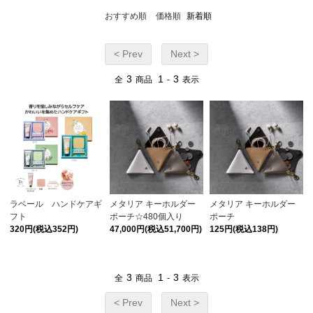
おすすめ順
価格順
新着順
< Prev
Next >
3
1
3
全
商品
-
表示
ラベール ハンドケアギ
メタリア キーホルダー
メタリア キーホルダー
フト
ポーチ☆480個入り
ポーチ
320円(税込352円)
47,000円(税込51,700円)
125円(税込138円)
3
1
3
全
商品
-
表示
< Prev
Next >