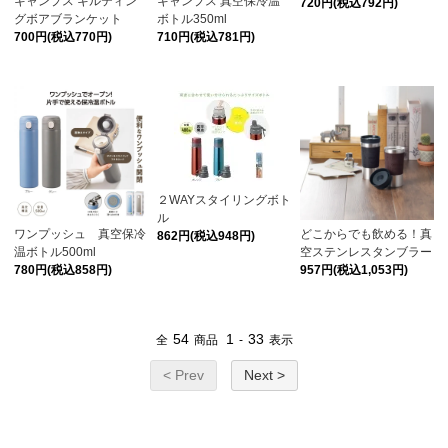
キャンプス キルティン
キャンプス 真空保冷温
720円(税込792円)
グボアブランケット
ボトル350ml
700円(税込770円)
710円(税込781円)
２WAYスタイリングボト
ル
ワンプッシュ 真空保冷
どこからでも飲める！真
862円(税込948円)
温ボトル500ml
空ステンレスタンブラー
780円(税込858円)
957円(税込1,053円)
54
1
33
全
商品
-
表示
< Prev
Next >