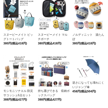
スヌーピーメイト ビッ
スヌーピーメイト マル
ノルディニット 湯たん
グトートバッグ
チポーチ
ぽ
380円(税込418円)
380円(税込418円)
380円(税込418円)
逆さになっても壊れにく
いジャンプ傘
モシモニソナエル 防災
持ち運びできる 収納ボ
458円(税込504円)
サコッシュ6点セット
ックスバッグ
388円(税込427円)
388円(税込427円)