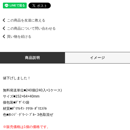
この商品を友達に教える
この商品について問い合わせる
買い物を続ける
商品説明
イメージ
値下げしました！
無料発送単位■240個(240入×1ケース)
サイズ■152×64×40mm
個包装■ﾃﾞｻﾞｲﾝ袋
材質■ﾎﾟﾘｳﾚﾀﾝ･ｱｸﾘﾙ･ﾎﾟﾘｴｽﾃﾙ
色■ｵﾚﾝｼﾞ･ｸﾞﾘｰﾝ･ﾌﾞﾙｰ 3色取混ぜ
※販売価格は1個の価格です。