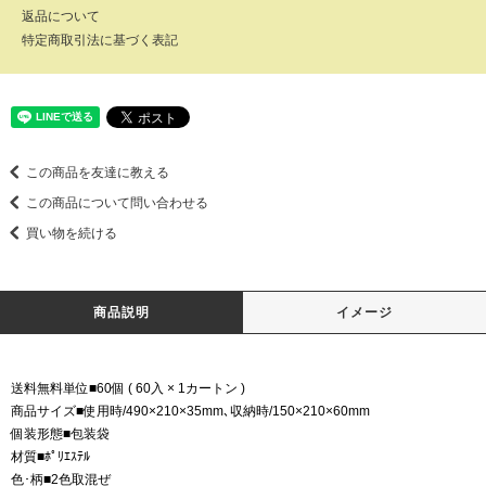
返品について
特定商取引法に基づく表記
この商品を友達に教える
この商品について問い合わせる
買い物を続ける
商品説明
イメージ
送料無料単位■60個 ( 60入 × 1カートン )
商品サイズ■使用時/490×210×35mm､収納時/150×210×60mm
個装形態■包装袋
材質■ﾎﾟﾘｴｽﾃﾙ
色･柄■2色取混ぜ