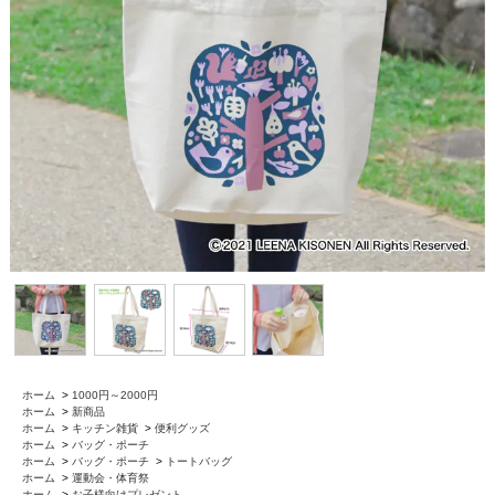
ホーム
>
1000円～2000円
ホーム
>
新商品
ホーム
>
キッチン雑貨
>
便利グッズ
ホーム
>
バッグ・ポーチ
ホーム
>
バッグ・ポーチ
>
トートバッグ
ホーム
>
運動会・体育祭
ホーム
>
お子様向けプレゼント