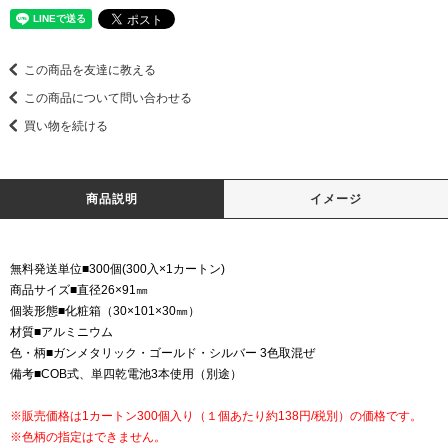
この商品を友達に教える
この商品について問い合わせる
買い物を続ける
商品説明
イメージ
無料発送単位■300個(300入×1カートン)
商品サイズ■直径26×91㎜
個装形態■化粧箱（30×101×30㎜）
材質■アルミニウム
色・柄■ガンメタリック・ゴールド・シルバー 3色取混ぜ
備考■COB式、単四乾電池3本使用（別途）
※販売価格は1カートン300個入り（１個あたり約138円/税別）の価格です。
※色柄の指定はできません。