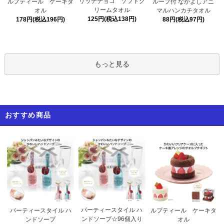
リッチチョコ ソフトク
ルプティール ケーキタ
ループ付 なかよしアニ
リームタオル
オル
マルハンカチタオル
125円(税込138円)
178円(税込196円)
88円(税込97円)
もっと見る
おすすめ商品
パーティースタイル ハ
パーティースタイル ハ
ルプティール ケーキタ
ンドソープ☆96個入り
ンドソープ
オル