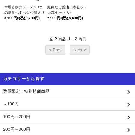
本場喜多方ラーメン3つ
紅白だし醤油二本セット
の味食べ比べ☆30箱入り
☆20セット入り
8,900円(税込9,790円)
5,900円(税込6,490円)
2
1
2
全
商品
-
表示
< Prev
Next >
カテゴリーから探す
数量限定！特別特価商品
～100円
100円～200円
200円～300円