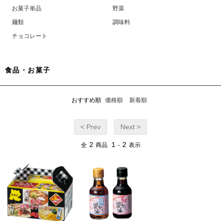
お菓子単品
野菜
麺類
調味料
チョコレート
食品・お菓子
おすすめ順
価格順
新着順
< Prev
Next >
2
1
2
全
商品
-
表示