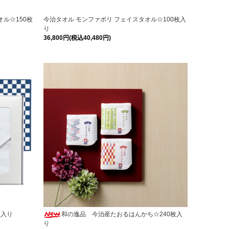
ル☆150枚
今治タオル モンファボリ フェイスタオル☆100枚入
り
36,800円(税込40,480円)
枚入り
和の逸品 今治産たおるはんかち☆240枚入
り